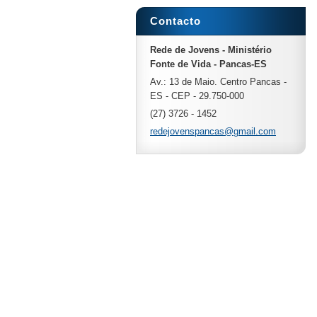
Contacto
Rede de Jovens - Ministério
Fonte de Vida - Pancas-ES
Av.: 13 de Maio. Centro Pancas -
ES - CEP - 29.750-000
(27) 3726 - 1452
redejove
nspancas
@gmail.c
om