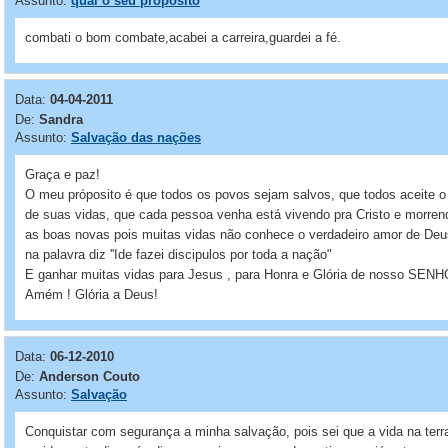
Assunto:
qual o seu proposito
combati o bom combate,acabei a carreira,guardei a fé.
Data:
04-04-2011
De:
Sandra
Assunto:
Salvação das nações
Graça e paz!
O meu próposito é que todos os povos sejam salvos, que todos aceit
de suas vidas, que cada pessoa venha está vivendo pra Cristo e morre
as boas novas pois muitas vidas não conhece o verdadeiro amor de Deu
na palavra diz ''Ide fazei discipulos por toda a nação"
E ganhar muitas vidas para Jesus , para Honra e Glória de nosso SEN
Amém ! Glória a Deus!
Data:
06-12-2010
De:
Anderson Couto
Assunto:
Salvação
Conquistar com segurança a minha salvação, pois sei que a vida na terr