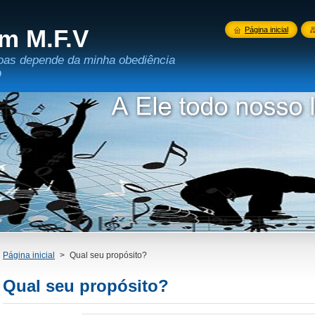
m M.F.V
Página inicial
oas depende da minha obediência
D
Página inicial
>
Qual seu propósito?
Qual seu propósito?