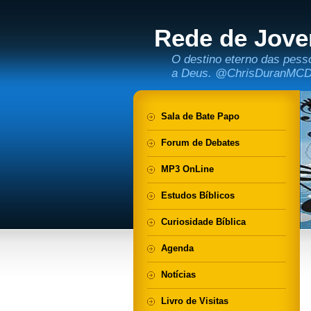
Rede de Jove
O destino eterno das pess
a Deus. @ChrisDuranMC
Sala de Bate Papo
Forum de Debates
MP3 OnLine
Estudos Bíblicos
Curiosidade Bíblica
Agenda
Notícias
Livro de Visitas