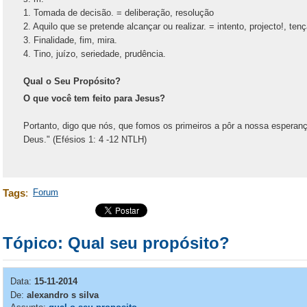
1. Tomada de decisão. = deliberação, resolução
2. Aquilo que se pretende alcançar ou realizar. = intento, projecto!, ten
3. Finalidade, fim, mira.
4. Tino, juízo, seriedade, prudência.
Qual o Seu Propósito?
O que você tem feito para Jesus?
Portanto, digo que nós, que fomos os primeiros a pôr a nossa esperanç
Deus." (Efésios 1: 4 -12 NTLH)
Tags
:
Forum
Tópico: Qual seu propósito?
Data:
15-11-2014
De:
alexandro s silva