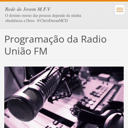
Rede de Jovem M.F.V
O destino eterno das pessoas depende da minha
obediência a Deus. @ChrisDuranMCD
Programação da Radio
União FM