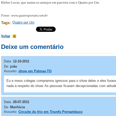
Kleber Lucas, que assina os arranjos em parceria com o Quatro por Um.
Fonte: www.quatroporum.com.br
Tags
:
Quatro por Um
Voltar
Deixe um comentário
Data:
12-10-2011
De:
joão
Assunto:
show em Palmas-TO
Eu e meus colegas compramos igressos para o show deles e eles furar
nada à respeito do show. As pessoas ficaram decepcionadas com atitude
Data:
28-07-2011
De:
Marilúcia
Assunto:
Circuito do frio em Triunfo Pernambuco