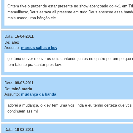
Ontem tive o prazer de estar presente no show abençoado do 4x1 em Tr
maravilhoso,Deus estava ali presente em tudo.Deus abençoe essa band
mais usado,uma bênção ele.
Data:
16-04-2011
De:
alex
Assunto:
marcus salles e kev
gostaria de ver e ouvir os dois cantando juntos no quatro por um porqu
tem talento pra cantar prbs kev.
Data:
08-03-2011
De:
tainá maria
Assunto:
mudança da banda
adorei a mudança, o klev tem uma voz linda e eu tenho certeza que vcs
continuem assim!
Data:
18-02-2011