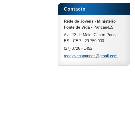
Contacto
Rede de Jovens - Ministério
Fonte de Vida - Pancas-ES
Av.: 13 de Maio. Centro Pancas -
ES - CEP - 29.750-000
(27) 3726 - 1452
redejove
nspancas
@gmail.c
om