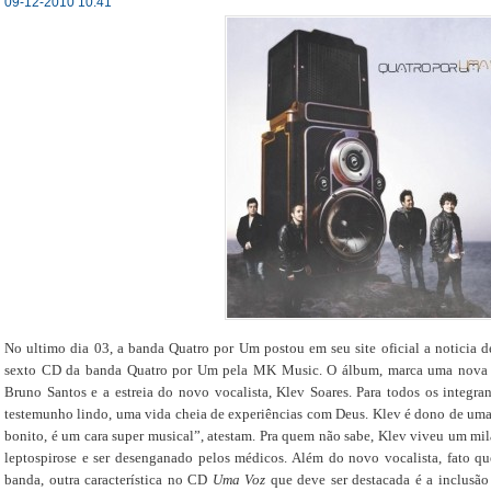
09-12-2010 10:41
No ultimo dia 03, a banda Quatro por Um postou em seu site oficial a noticia 
sexto CD da banda Quatro por Um pela MK Music. O álbum, marca uma nova fa
Bruno Santos e a estreia do novo vocalista, Klev Soares. Para todos os integr
testemunho lindo, uma vida cheia de experiências com Deus. Klev é dono de uma
bonito, é um cara super musical”, atestam. Pra quem não sabe, Klev viveu um mila
leptospirose e ser desenganado pelos médicos. Além do novo vocalista, fato qu
banda, outra característica no CD
Uma Voz
que deve ser destacada é a inclusã