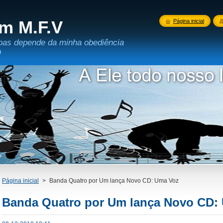
m M.F.V
Página inicial
oas depende da minha obediência
D
Página inicial
>
Banda Quatro por Um lança Novo CD: Uma Voz
Banda Quatro por Um lança Novo CD: