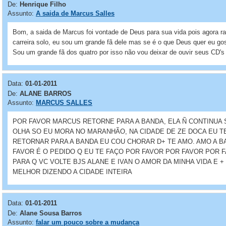
De:
Henrique Filho
Assunto:
A saida de Marcus Salles
Bom, a saida de Marcus foi vontade de Deus para sua vida pois agora ra 
carreira solo, eu sou um grande fã dele mas se é o que Deus quer eu gos
Sou um grande fã dos quatro por isso não vou deixar de ouvir seus CD's
Data:
01-01-2011
De:
ALANE BARROS
Assunto:
MARCUS SALLES
POR FAVOR MARCUS RETORNE PARA A BANDA, ELA Ñ CONTINUA 
OLHA SO EU MORA NO MARANHÃO, NA CIDADE DE ZE DOCA EU T
RETORNAR PARA A BANDA EU COU CHORAR D+ TE AMO. AMO A B
FAVOR É O PEDIDO Q EU TE FAÇO POR FAVOR POR FAVOR POR 
PARA Q VC VOLTE BJS ALANE E IVAN O AMOR DA MINHA VIDA E 
MELHOR DIZENDO A CIDADE INTEIRA
Data:
01-01-2011
De:
Alane Sousa Barros
Assunto:
falar um pouco sobre a mudança