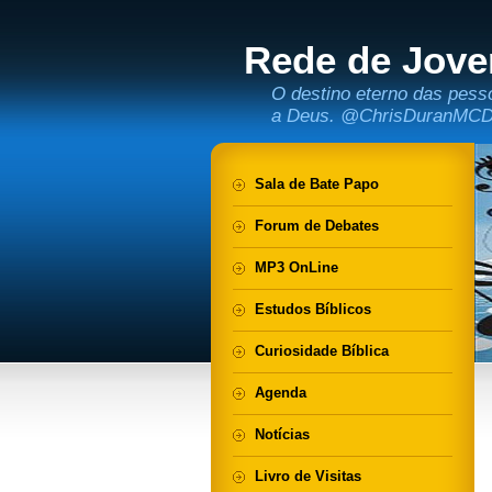
Rede de Jove
O destino eterno das pess
a Deus. @ChrisDuranMC
Sala de Bate Papo
Forum de Debates
MP3 OnLine
Estudos Bíblicos
Curiosidade Bíblica
Agenda
Notícias
Livro de Visitas