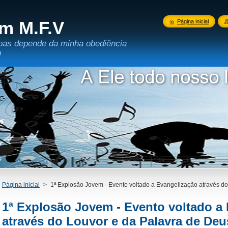
m M.F.V
Página inicial
oas depende da minha obediência
D
Página inicial
>
1ª Explosão Jovem - Evento voltado a Evangelização através d
1ª Explosão Jovem - Evento voltado a
através do Louvor e da Palavra de Deu