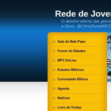
Rede de Jove
O destino eterno das pess
a Deus. @ChrisDuranMC
Sala de Bate Papo
Forum de Debates
MP3 OnLine
Estudos Bíblicos
Curiosidade Bíblica
Agenda
Notícias
Livro de Visitas