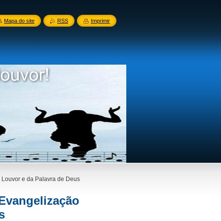
Mapa do site
RSS
Imprimir
o Louvor e da Palavra de Deus
 Evangelização
s