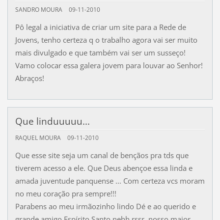
SANDRO MOURA
09-11-2010
Pô legal a iniciativa de criar um site para a Rede de
Jovens, tenho certeza q o trabalho agora vai ser muito
mais divulgado e que também vai ser um susseço!
Vamo colocar essa galera jovem para louvar ao Senhor!
Abraços!
Que linduuuuu...
RAQUEL MOURA
09-11-2010
Que esse site seja um canal de bençãos pra tds que
tiverem acesso a ele. Que Deus abençoe essa linda e
amada juventude panquense ... Com certeza vcs moram
no meu coração pra sempre!!!
Parabens ao meu irmãozinho lindo Dé e ao querido e
grande amigo Espírito Santo nehh rssr, nosso maior