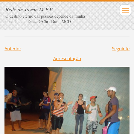
Rede de Jovem M.F.V
O destino eterno das pessoas depende da minha
obediência a Deus. @ChrisDuranMCD
Anterior
Seguinte
Apresentação